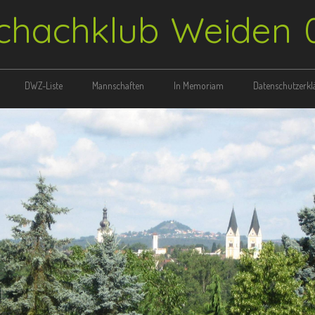
chachklub Weiden 
DWZ-Liste
Mannschaften
In Memoriam
Datenschutzerklä