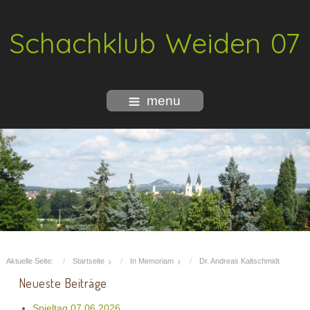
Schachklub Weiden 07
menu
Aktuelle Seite:
Startseite
In Memoriam
Dr. Andreas Kaltschmidt
Neueste Beiträge
Spieltag 07.06.2026